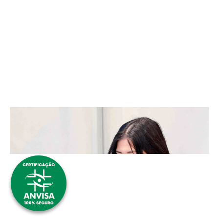
Whatsapp:
(41) 98498-0366
Email:
imper@ciello.com.br
Fale com a Ciello Imper
Cadastre-se para começar uma
conversa no WhatsApp